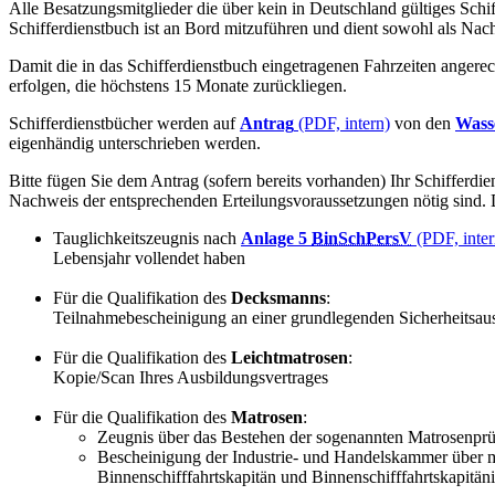
Alle Besatzungsmitglieder die über kein in Deutschland gültiges Schif
Schifferdienstbuch ist an Bord mitzuführen und dient sowohl als Nac
Damit die in das Schifferdienstbuch eingetragenen Fahrzeiten angere
erfolgen, die höchstens 15 Monate zurückliegen.
Schifferdienstbücher werden auf
Antrag
(PDF, intern)
von den
Wass
eigenhändig unterschrieben werden.
Bitte fügen Sie dem Antrag (sofern bereits vorhanden) Ihr Schifferdie
Nachweis der entsprechenden Erteilungsvoraussetzungen nötig sind. D
Tauglichkeitszeugnis nach
Anlage 5
BinSchPersV
(PDF, inter
Lebensjahr vollendet haben
Für die Qualifikation des
Decksmanns
:
Teilnahmebescheinigung an einer grundlegenden Sicherheitsaus
Für die Qualifikation des
Leichtmatrosen
:
Kopie/
Scan
Ihres Ausbildungsvertrages
Für die Qualifikation des
Matrosen
:
Zeugnis über das Bestehen der sogenannten Matrosenprü
Bescheinigung der Industrie- und Handelskammer über m
Binnenschifffahrtskapitän und Binnenschifffahrtskapitän