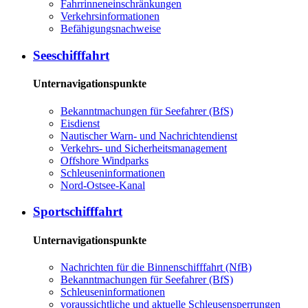
Fahrrinneneinschränkungen
Verkehrsinformationen
Befähigungsnachweise
Seeschifffahrt
Unternavigationspunkte
Bekanntmachungen für Seefahrer (BfS)
Eisdienst
Nautischer Warn- und Nachrichtendienst
Verkehrs- und Sicherheitsmanagement
Offshore Windparks
Schleuseninformationen
Nord-Ostsee-Kanal
Sportschifffahrt
Unternavigationspunkte
Nachrichten für die Binnenschifffahrt (NfB)
Bekanntmachungen für Seefahrer (BfS)
Schleuseninformationen
voraussichtliche und aktuelle Schleusensperrungen