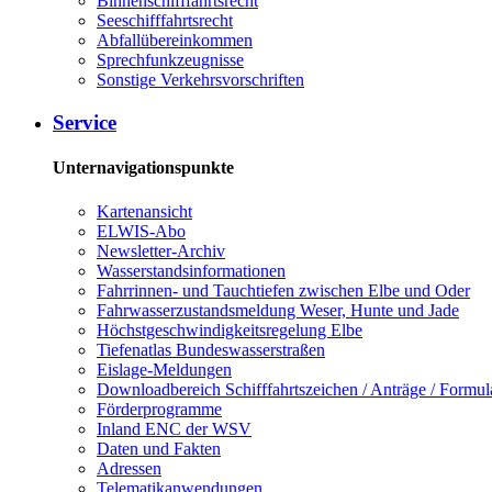
Binnenschifffahrtsrecht
Seeschifffahrtsrecht
Abfallübereinkommen
Sprechfunkzeugnisse
Sonstige Verkehrsvorschriften
Service
Unternavigationspunkte
Kartenansicht
ELWIS-Abo
Newsletter-Archiv
Wasserstandsinformationen
Fahrrinnen- und Tauchtiefen zwischen Elbe und Oder
Fahrwasserzustandsmeldung Weser, Hunte und Jade
Höchstgeschwindigkeitsregelung Elbe
Tiefenatlas Bundeswasserstraßen
Eislage-Meldungen
Downloadbereich Schifffahrtszeichen / Anträge / Formul
Förderprogramme
Inland ENC der WSV
Daten und Fakten
Adressen
Telematikanwendungen