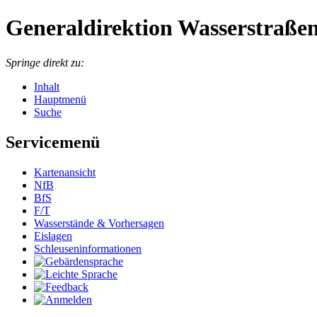
Generaldirektion Wasserstraßen
Springe direkt zu:
Inhalt
Hauptmenü
Suche
Servicemenü
Kartenansicht
NfB
BfS
F/T
Wasserstände & Vorhersagen
Eislagen
Schleuseninformationen