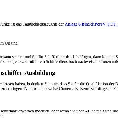
 Punkt) ist das Tauglichkeitszeugnis der
Anlage 6 BinSchPersV
(PDF, i
im Original
rtsamt senden und Sie Ihr Schifferdienstbuch beifügen, dann können Sie 
ifikation jederzeit mit Ihrem Schifferdienstbuch nachweisen können mü
nschiffer-Ausbildung
lossen haben, bedenken Sie bitte, dass Sie für die Qualifikation der B
 zu erbringen. Nur ausnahmsweise können z.B. Berufsschultage als Fa
nschifffahrt erwerben möchten, oder wenn Sie über 60 Jahre alt sind u
en.