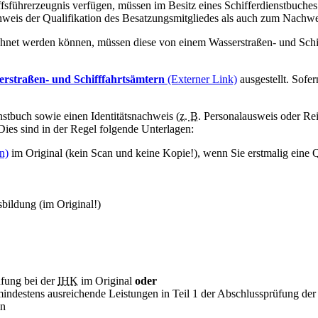
fsführerzeugnis verfügen, müssen im Besitz eines Schifferdienstbuches 
hweis der Qualifikation des Besatzungsmitgliedes als auch zum Nachwei
chnet werden können, müssen diese von einem Wasserstraßen- und Schiff
erstraßen- und Schifffahrtsämtern
(Externer Link)
ausgestellt. Sofe
nstbuch sowie einen Identitätsnachweis (
z. B.
Personalausweis oder Rei
ies sind in der Regel folgende Unterlagen:
n)
im Original (kein
Scan
und keine Kopie!), wenn Sie erstmalig eine Qu
bildung (im Original!)
fung bei der
IHK
im Original
oder
indestens ausreichende Leistungen in Teil 1 der Abschlussprüfung der
in