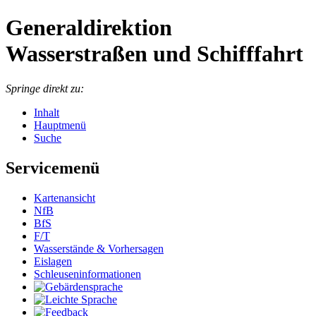
Generaldirektion
Wasserstraßen und Schifffahrt
Springe direkt zu:
Inhalt
Hauptmenü
Suche
Servicemenü
Kartenansicht
NfB
BfS
F/T
Wasserstände & Vorhersagen
Eislagen
Schleuseninformationen