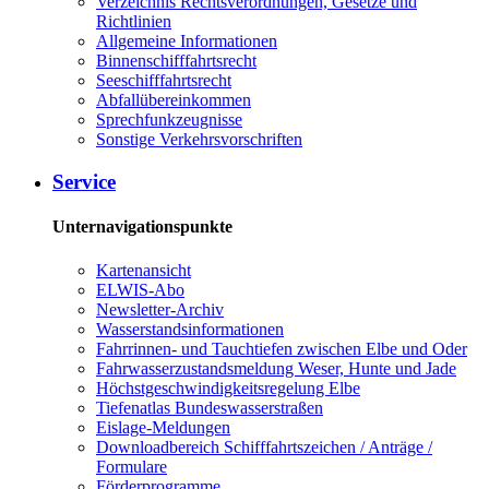
Verzeichnis Rechtsverordnungen, Gesetze und
Richtlinien
Allgemeine Informationen
Binnenschifffahrtsrecht
Seeschifffahrtsrecht
Abfallübereinkommen
Sprechfunkzeugnisse
Sonstige Verkehrsvorschriften
Service
Unternavigationspunkte
Kartenansicht
ELWIS-Abo
Newsletter-Archiv
Wasserstandsinformationen
Fahrrinnen- und Tauchtiefen zwischen Elbe und Oder
Fahrwasserzustandsmeldung Weser, Hunte und Jade
Höchstgeschwindigkeitsregelung Elbe
Tiefenatlas Bundeswasserstraßen
Eislage-Meldungen
Downloadbereich Schifffahrtszeichen / Anträge /
Formulare
Förderprogramme