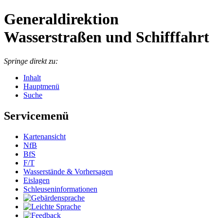
Generaldirektion
Wasserstraßen und Schifffahrt
Springe direkt zu:
Inhalt
Hauptmenü
Suche
Servicemenü
Kartenansicht
NfB
BfS
F/T
Wasserstände & Vorhersagen
Eislagen
Schleuseninformationen