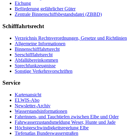
Eichung
Beförderung gefährlicher Güter
Zentrale Binnenschiffsbestandsdatei (ZBBD)
Schifffahrtsrecht
Verzeichnis Rechtsverordnungen, Gesetze und Richtlinien
Allgemeine Informationen
Binnenschifffahrtsrecht
Seeschifffahrtsrecht
Abfallübereinkommen
Sprechfunkzeugnisse
Sonstige Verkehrsvorschriften
Service
Kartenansicht
ELWIS-Abo
Newsletter-Archiv
Wasserstandsinformationen
Fahrrinnen- und Tauchtiefen zwischen Elbe und Oder
Fahrwasserzustandsmeldung Weser, Hunte und Jade
Höchstgeschwindigkeitsregelung Elbe
Tiefenatlas Bundeswasserstraßen