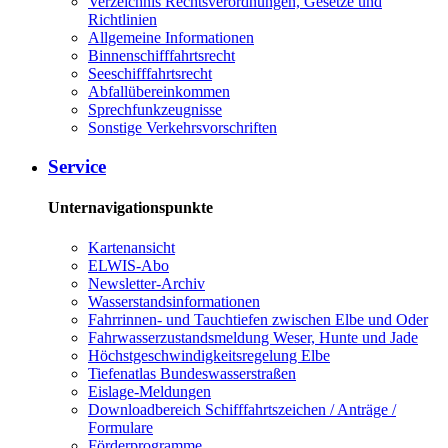
Verzeichnis Rechtsverordnungen, Gesetze und
Richtlinien
Allgemeine Informationen
Binnenschifffahrtsrecht
Seeschifffahrtsrecht
Abfallübereinkommen
Sprechfunkzeugnisse
Sonstige Verkehrsvorschriften
Service
Unternavigationspunkte
Kartenansicht
ELWIS-Abo
Newsletter-Archiv
Wasserstandsinformationen
Fahrrinnen- und Tauchtiefen zwischen Elbe und Oder
Fahrwasserzustandsmeldung Weser, Hunte und Jade
Höchstgeschwindigkeitsregelung Elbe
Tiefenatlas Bundeswasserstraßen
Eislage-Meldungen
Downloadbereich Schifffahrtszeichen / Anträge /
Formulare
Förderprogramme