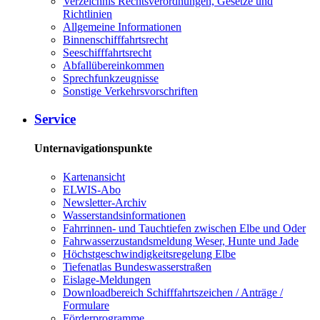
Verzeichnis Rechtsverordnungen, Gesetze und
Richtlinien
Allgemeine Informationen
Binnenschifffahrtsrecht
Seeschifffahrtsrecht
Abfallübereinkommen
Sprechfunkzeugnisse
Sonstige Verkehrsvorschriften
Service
Unternavigationspunkte
Kartenansicht
ELWIS-Abo
Newsletter-Archiv
Wasserstandsinformationen
Fahrrinnen- und Tauchtiefen zwischen Elbe und Oder
Fahrwasserzustandsmeldung Weser, Hunte und Jade
Höchstgeschwindigkeitsregelung Elbe
Tiefenatlas Bundeswasserstraßen
Eislage-Meldungen
Downloadbereich Schifffahrtszeichen / Anträge /
Formulare
Förderprogramme