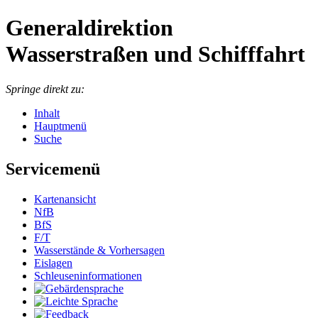
Generaldirektion
Wasserstraßen und Schifffahrt
Springe direkt zu:
Inhalt
Hauptmenü
Suche
Servicemenü
Kartenansicht
NfB
BfS
F/T
Wasserstände & Vorhersagen
Eislagen
Schleuseninformationen