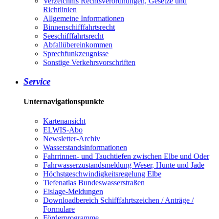
Verzeichnis Rechtsverordnungen, Gesetze und
Richtlinien
Allgemeine Informationen
Binnenschifffahrtsrecht
Seeschifffahrtsrecht
Abfallübereinkommen
Sprechfunkzeugnisse
Sonstige Verkehrsvorschriften
Service
Unternavigationspunkte
Kartenansicht
ELWIS-Abo
Newsletter-Archiv
Wasserstandsinformationen
Fahrrinnen- und Tauchtiefen zwischen Elbe und Oder
Fahrwasserzustandsmeldung Weser, Hunte und Jade
Höchstgeschwindigkeitsregelung Elbe
Tiefenatlas Bundeswasserstraßen
Eislage-Meldungen
Downloadbereich Schifffahrtszeichen / Anträge /
Formulare
Förderprogramme