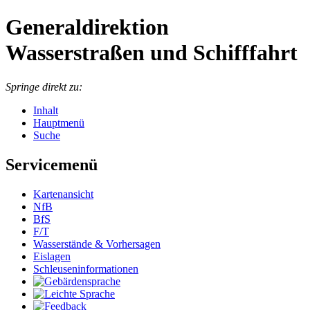
Generaldirektion
Wasserstraßen und Schifffahrt
Springe direkt zu:
Inhalt
Hauptmenü
Suche
Servicemenü
Kartenansicht
NfB
BfS
F/T
Wasserstände & Vorhersagen
Eislagen
Schleuseninformationen