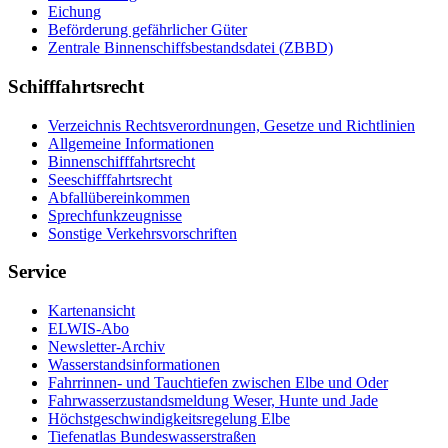
Eichung
Beförderung gefährlicher Güter
Zentrale Binnenschiffsbestandsdatei (ZBBD)
Schifffahrtsrecht
Verzeichnis Rechtsverordnungen, Gesetze und Richtlinien
Allgemeine Informationen
Binnenschifffahrtsrecht
Seeschifffahrtsrecht
Abfallübereinkommen
Sprechfunkzeugnisse
Sonstige Verkehrsvorschriften
Service
Kartenansicht
ELWIS-Abo
Newsletter-Archiv
Wasserstandsinformationen
Fahrrinnen- und Tauchtiefen zwischen Elbe und Oder
Fahrwasserzustandsmeldung Weser, Hunte und Jade
Höchstgeschwindigkeitsregelung Elbe
Tiefenatlas Bundeswasserstraßen