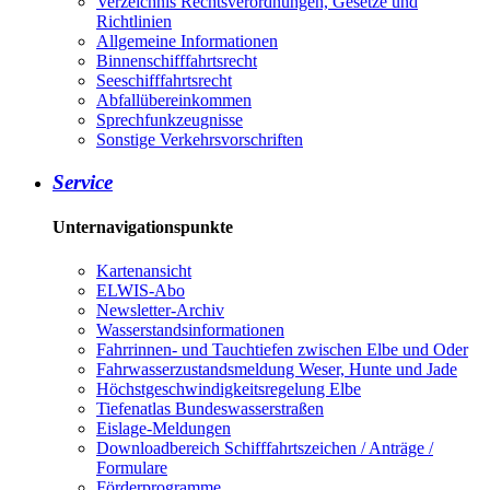
Verzeichnis Rechtsverordnungen, Gesetze und
Richtlinien
Allgemeine Informationen
Binnenschifffahrtsrecht
Seeschifffahrtsrecht
Abfallübereinkommen
Sprechfunkzeugnisse
Sonstige Verkehrsvorschriften
Service
Unternavigationspunkte
Kartenansicht
ELWIS-Abo
Newsletter-Archiv
Wasserstandsinformationen
Fahrrinnen- und Tauchtiefen zwischen Elbe und Oder
Fahrwasserzustandsmeldung Weser, Hunte und Jade
Höchstgeschwindigkeitsregelung Elbe
Tiefenatlas Bundeswasserstraßen
Eislage-Meldungen
Downloadbereich Schifffahrtszeichen / Anträge /
Formulare
Förderprogramme