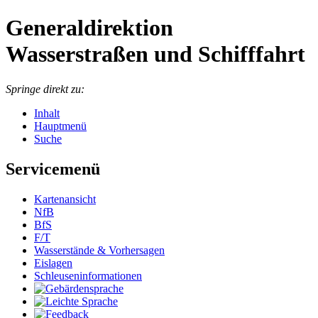
Generaldirektion
Wasserstraßen und Schifffahrt
Springe direkt zu:
Inhalt
Hauptmenü
Suche
Servicemenü
Kartenansicht
NfB
BfS
F/T
Wasserstände & Vorhersagen
Eislagen
Schleuseninformationen