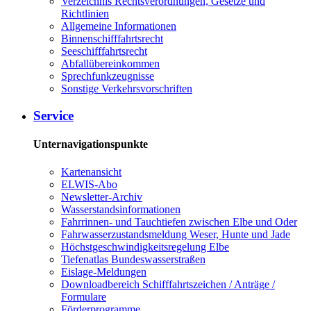
Verzeichnis Rechtsverordnungen, Gesetze und
Richtlinien
Allgemeine Informationen
Binnenschifffahrtsrecht
Seeschifffahrtsrecht
Abfallübereinkommen
Sprechfunkzeugnisse
Sonstige Verkehrsvorschriften
Service
Unternavigationspunkte
Kartenansicht
ELWIS-Abo
Newsletter-Archiv
Wasserstandsinformationen
Fahrrinnen- und Tauchtiefen zwischen Elbe und Oder
Fahrwasserzustandsmeldung Weser, Hunte und Jade
Höchstgeschwindigkeitsregelung Elbe
Tiefenatlas Bundeswasserstraßen
Eislage-Meldungen
Downloadbereich Schifffahrtszeichen / Anträge /
Formulare
Förderprogramme