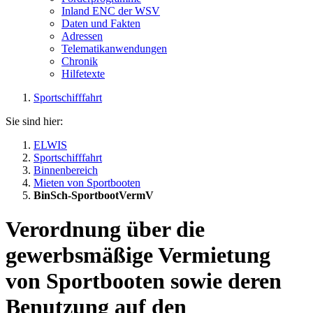
Inland ENC der WSV
Daten und Fakten
Adressen
Telematikanwendungen
Chronik
Hilfetexte
Sportschifffahrt
Sie sind hier:
ELWIS
Sportschifffahrt
Binnenbereich
Mieten von Sportbooten
BinSch-SportbootVermV
Verordnung über die
gewerbsmäßige Vermietung
von Sportbooten sowie deren
Benutzung auf den