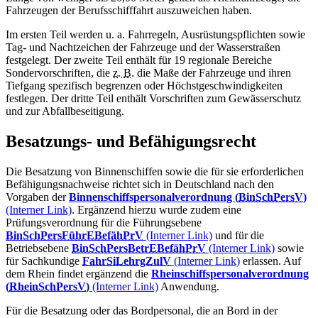
Fahrzeugen der Berufsschifffahrt auszuweichen haben.
Im ersten Teil werden u. a. Fahrregeln, Ausrüstungspflichten sowie
Tag- und Nachtzeichen der Fahrzeuge und der Wasserstraßen
festgelegt. Der zweite Teil enthält für 19 regionale Bereiche
Sondervorschriften, die
z. B.
die Maße der Fahrzeuge und ihren
Tiefgang spezifisch begrenzen oder Höchstgeschwindigkeiten
festlegen. Der dritte Teil enthält Vorschriften zum Gewässerschutz
und zur Abfallbeseitigung.
Besatzungs- und Befähigungsrecht
Die Besatzung von Binnenschiffen sowie die für sie erforderlichen
Befähigungsnachweise richtet sich in Deutschland nach den
Vorgaben der
Binnenschiffspersonalverordnung (
BinSchPersV
)
(Interner Link)
. Ergänzend hierzu wurde zudem eine
Prüfungsverordnung für die Führungsebene
BinSchPersFührEBefähPrV
(Interner Link)
und für die
Betriebsebene
BinSchPersBetrEBefähPrV
(Interner Link)
sowie
für Sachkundige
FahrSiLehrgZulV
(Interner Link)
erlassen. Auf
dem Rhein findet ergänzend die
Rheinschiffspersonalverordnung
(
RheinSchPersV
)
(Interner Link)
Anwendung.
Für die Besatzung oder das Bordpersonal, die an Bord in der