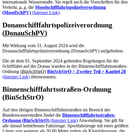
internationale Wasserstraße. Sie regelt auch die Vorschriften für den
Verkehr,
u. a.
die
Moselschifffahrtspolizeiverordnung
(MoselSchPV)
(Interner Link)
.
Donauschifffahrtspolizeiverordnung
(
DonauSchPV
)
Mit Wirkung vom 31. August 2024 wird die
Donauschifffahrtspolizeiverordnung (DonauSchPV) aufgehoben.
Die ab dem 01. September 2024 geltenden Regelungen für die
Schifffahrt auf der Donau wurden in der Binnenschifffahrtsstraßen-
Ordnung (
BinSchStrO
)
BinSchStrO > Zweiter Teil > Kapitel 28
(Interner Link)
übernommen.
Binnenschifffahrtsstraßen-Ordnung
(BinSchStrO)
Auf den übrigen Binnenschifffahrtsstraßen im Bereich der
Bundeswasserstraßen findet die
Binnenschifffahrtsstraßen-
Ordnung (BinSchStrO)
(Interner Link)
Anwendung. Sie gilt für
alle darauf betriebenen Fahrzeuge. Sportfahrzeuge mit einer größten
Länge von weniger als 20,00 Meter gelten als Kleinfahrzeuge, die