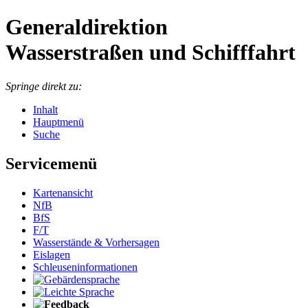
Generaldirektion
Wasserstraßen und Schifffahrt
Springe direkt zu:
Inhalt
Hauptmenü
Suche
Servicemenü
Kartenansicht
NfB
BfS
F/T
Wasserstände & Vorhersagen
Eislagen
Schleuseninformationen