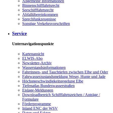
Allgemeine Informationen
Binnenschifffahrtsrecht
Seeschifffahrtsrecht
Abfallübereinkommen
Sprechfunkzeugnisse
Sonstige Verkehrsvorschriften
Service
Unternavigationspunkte
Kartenansicht
ELWIS-Abo
Newsletter-Archiv
Wasserstandsinformationen
Fahrrinnen- und Tauchtiefen zwischen Elbe und Oder
Fahrwasserzustandsmeldung Weser, Hunte und Jade
Höchstgeschwindigkeitsregelung Elbe
Tiefenatlas Bundeswasserstraßen
Eislage-Meldungen
Downloadbereich Schifffahrtszeichen / Anträge /
Formulare
Förderprogramme
Inland ENC der WSV
Daten und Fakten