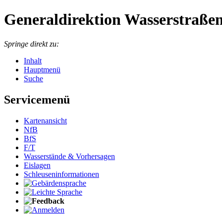
Generaldirektion Wasserstraßen
Springe direkt zu:
Inhalt
Hauptmenü
Suche
Servicemenü
Kartenansicht
NfB
BfS
F/T
Wasserstände & Vorhersagen
Eislagen
Schleuseninformationen