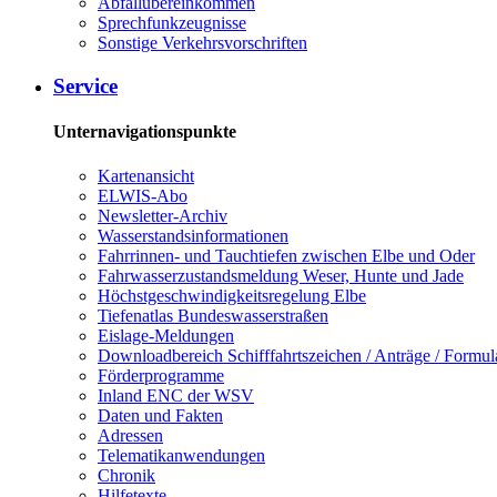
Abfallübereinkommen
Sprechfunkzeugnisse
Sonstige Verkehrsvorschriften
Service
Unternavigationspunkte
Kartenansicht
ELWIS-Abo
Newsletter-Archiv
Wasserstandsinformationen
Fahrrinnen- und Tauchtiefen zwischen Elbe und Oder
Fahrwasserzustandsmeldung Weser, Hunte und Jade
Höchstgeschwindigkeitsregelung Elbe
Tiefenatlas Bundeswasserstraßen
Eislage-Meldungen
Downloadbereich Schifffahrtszeichen / Anträge / Formul
Förderprogramme
Inland ENC der WSV
Daten und Fakten
Adressen
Telematikanwendungen
Chronik
Hilfetexte