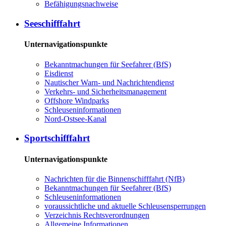
Befähigungsnachweise
Seeschifffahrt
Unternavigationspunkte
Bekanntmachungen für Seefahrer (BfS)
Eisdienst
Nautischer Warn- und Nachrichtendienst
Verkehrs- und Sicherheitsmanagement
Offshore Windparks
Schleuseninformationen
Nord-Ostsee-Kanal
Sportschifffahrt
Unternavigationspunkte
Nachrichten für die Binnenschifffahrt (NfB)
Bekanntmachungen für Seefahrer (BfS)
Schleuseninformationen
voraussichtliche und aktuelle Schleusensperrungen
Verzeichnis Rechtsverordnungen
Allgemeine Informationen